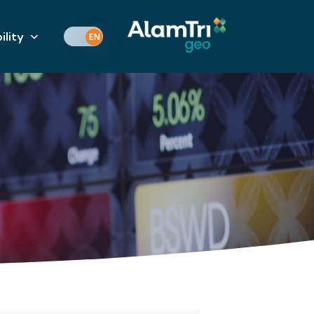
ility
EN