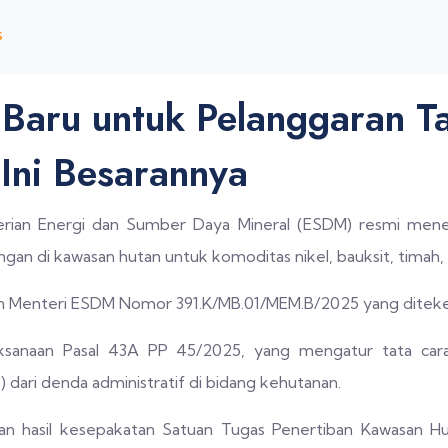
s
 Baru untuk Pelanggaran T
Ini Besarannya
an Energi dan Sumber Daya Mineral (ESDM) resmi menetap
an di kawasan hutan untuk komoditas nikel, bauksit, timah,
san Menteri ESDM Nomor 391.K/MB.01/MEM.B/2025 yang ditek
aksanaan Pasal 43A PP 45/2025, yang mengatur tata cara
dari denda administratif di bidang kehutanan.
an hasil kesepakatan Satuan Tugas Penertiban Kawasan H