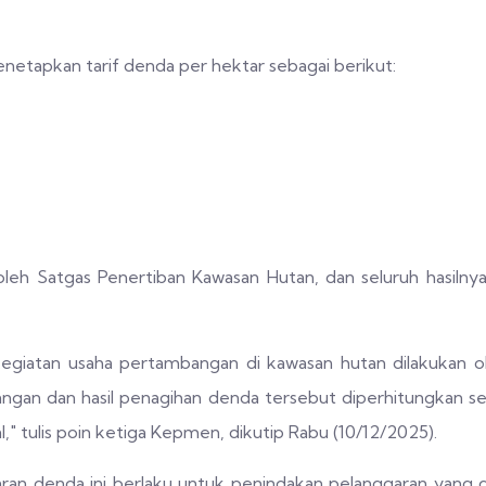
netapkan tarif denda per hektar sebagai berikut:
oleh Satgas Penertiban Kawasan Hutan, dan seluruh hasilny
 kegiatan usaha pertambangan di kawasan hutan dilakukan 
ngan dan hasil penagihan denda tersebut diperhitungkan s
" tulis poin ketiga Kepmen, dikutip Rabu (10/12/2025).
 denda ini berlaku untuk penindakan pelanggaran yang dil